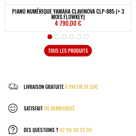
PIANO NUMÉRIQUE YAMAHA CLAVINOVA CSP-255 (+ 3
PIANO NUMÉRIQUE YAMAHA CLAVINOVA CLP-885 (+ 3
PIANO NUMÉRIQUE YAMAHA CLAVINOVA CSP-275 (+ 3
PIANO NUMÉRIQUE YAMAHA CLAVINOVA CLP-875 (+ 3
HOHNER CHROMONICA 12 TROUS
HOHNER ECHO DOUBLE DROIT
MOIS FLOWKEY)
MOIS FLOWKEY)
MOIS FLOWKEY)
MOIS FLOWKEY)
206,10 €
125,10 €
3 500,00 €
3 090,00 €
4 790,00 €
2 580,00 €
TOUS LES PRODUITS
LIVRAISON GRATUITE
À PARTIR DE 50€
SATISFAIT
OU REMBOURSÉ
DES QUESTIONS ?
02 99 30 32 04