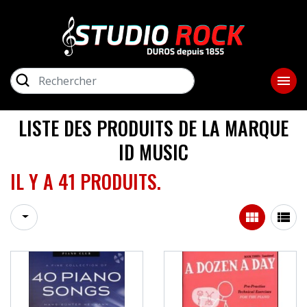
close
ME
RECHERCHER

GUITARES ET BASSES
AMPLIS
LISTE DES PRODUITS DE LA MARQUE
ID MUSIC
PIANOS / CLAVIERS
IL Y A 41 PRODUITS.
LIBRAIRIE


STUDIO / SONORISATION
BATTERIES