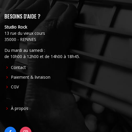
BESOINS D'AIDE ?
Studio Rock
13 rue du vieux cours
35000 - RENNES
Du mardi au samedi :
de 10h00 à 12h00 et de 14h00 à 18h45.
FOOTER
Contact
CENTER
Paiement & livraison
CGV
FOOTER
À propos
RIGHT