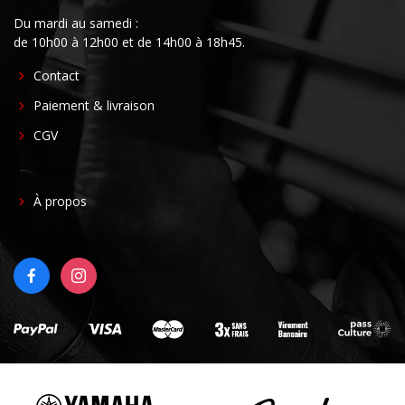
Du mardi au samedi :
de 10h00 à 12h00 et de 14h00 à 18h45.
FOOTER
Contact
CENTER
Paiement & livraison
CGV
FOOTER
À propos
RIGHT
FACEBOOK
INSTAGRAM