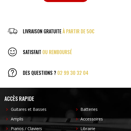
LIVRAISON GRATUITE
À PARTIR DE 50€
SATISFAIT
OU REMBOURSÉ
DES QUESTIONS ?
02 99 30 32 04
ACCÈS RAPIDE
Guitares et Basses
Batteries
Amplis
Accessoires
Pianos / Claviers
Librairie