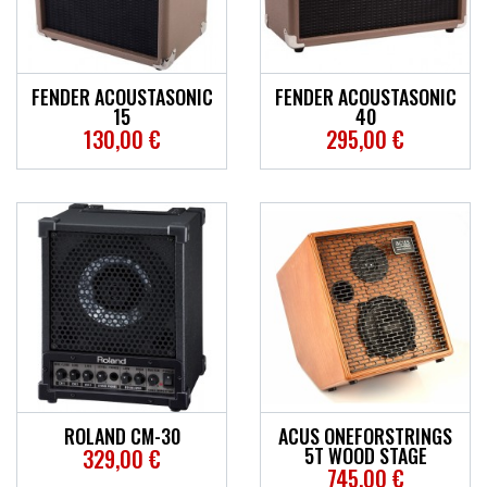
ACCESSOIRES
EFFETS
FENDER ACOUSTASONIC
FENDER ACOUSTASONIC
15
40
AUTRES INSTRUMENTS
130,00 €
295,00 €
PROMOTIONS
ROLAND CM-30
ACUS ONEFORSTRINGS
5T WOOD STAGE
329,00 €
745,00 €