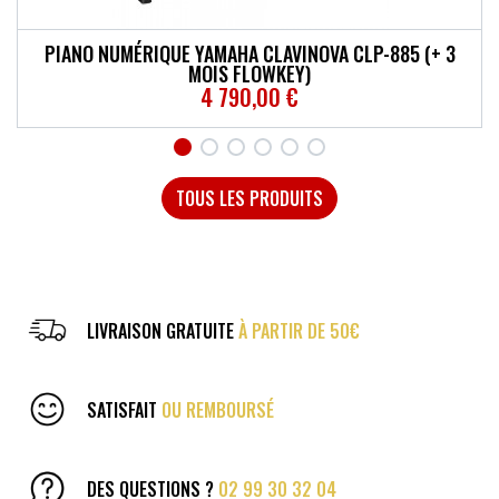
PIANO NUMÉRIQUE YAMAHA CLAVINOVA CSP-255 (+ 3
PIANO NUMÉRIQUE YAMAHA CLAVINOVA CLP-885 (+ 3
PIANO NUMÉRIQUE YAMAHA CLAVINOVA CSP-275 (+ 3
PIANO NUMÉRIQUE YAMAHA CLAVINOVA CLP-875 (+ 3
HOHNER CHROMONICA 12 TROUS
HOHNER ECHO DOUBLE DROIT
MOIS FLOWKEY)
MOIS FLOWKEY)
MOIS FLOWKEY)
MOIS FLOWKEY)
206,10 €
125,10 €
3 500,00 €
3 090,00 €
4 790,00 €
2 580,00 €
TOUS LES PRODUITS
LIVRAISON GRATUITE
À PARTIR DE 50€
SATISFAIT
OU REMBOURSÉ
DES QUESTIONS ?
02 99 30 32 04