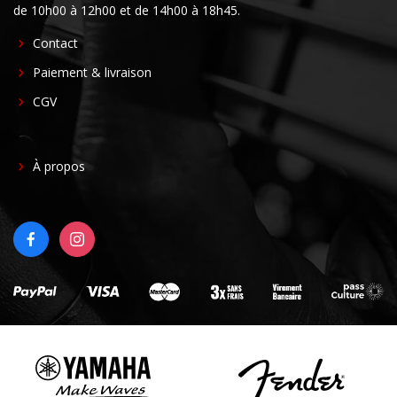
de 10h00 à 12h00 et de 14h00 à 18h45.
FOOTER
Contact
CENTER
Paiement & livraison
CGV
FOOTER
À propos
RIGHT
FACEBOOK
INSTAGRAM