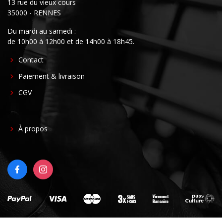
13 rue du vieux cours
35000 - RENNES
Du mardi au samedi :
de 10h00 à 12h00 et de 14h00 à 18h45.
FOOTER
Contact
CENTER
Paiement & livraison
CGV
FOOTER
À propos
RIGHT
FACEBOOK
INSTAGRAM