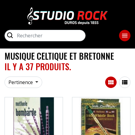
close
ME
RECHERCHER

GUITARES ET BASSES
AMPLIS
MUSIQUE CELTIQUE ET BRETONNE
IL Y A 37 PRODUITS.
PIANOS / CLAVIERS


Pertinence
LIBRAIRIE
STUDIO / SONORISATION
BATTERIES