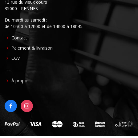
13 rue du vieux cours
35000 - RENNES
Du mardi au samedi :
de 10h00 à 12h00 et de 14h00 à 18h45.
FOOTER
Contact
CENTER
Paiement & livraison
CGV
FOOTER
À propos
RIGHT
FACEBOOK
INSTAGRAM