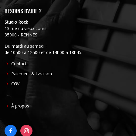
BESOINS D'AIDE ?
Studio Rock
13 rue du vieux cours
35000 - RENNES
Du mardi au samedi :
de 10h00 à 12h00 et de 14h00 à 18h45.
FOOTER
Contact
CENTER
Paiement & livraison
CGV
FOOTER
À propos
RIGHT
FACEBOOK
INSTAGRAM