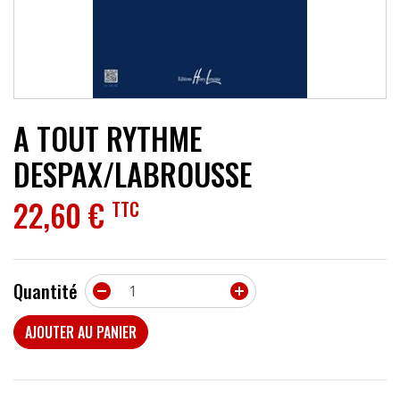
ACCESSOIRES
EFFETS
AUTRES INSTRUMENTS
A TOUT RYTHME
PROMOTIONS
DESPAX/LABROUSSE
22,60 €
TTC
Quantité


AJOUTER AU PANIER