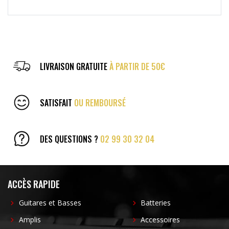
LIVRAISON GRATUITE
À PARTIR DE 50€
SATISFAIT
OU REMBOURSÉ
DES QUESTIONS ?
02 99 30 32 04
ACCÈS RAPIDE
Guitares et Basses
Batteries
Amplis
Accessoires