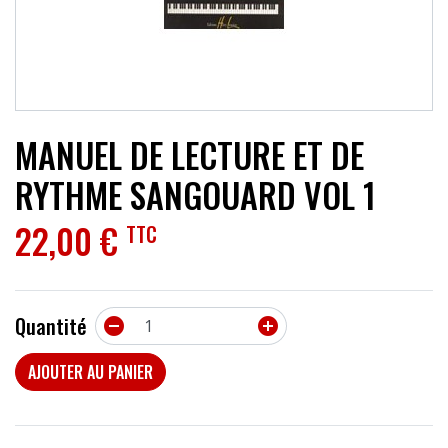
ACCESSOIRES
EFFETS
AUTRES INSTRUMENTS
MANUEL DE LECTURE ET DE
PROMOTIONS
RYTHME SANGOUARD VOL 1
22,00 €
TTC
Quantité


AJOUTER AU PANIER