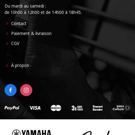
Du mardi au samedi :
de 10h00 à 12h00 et de 14h00 à 18h45.
FOOTER
Contact
CENTER
Paiement & livraison
CGV
FOOTER
À propos
RIGHT
FACEBOOK
INSTAGRAM