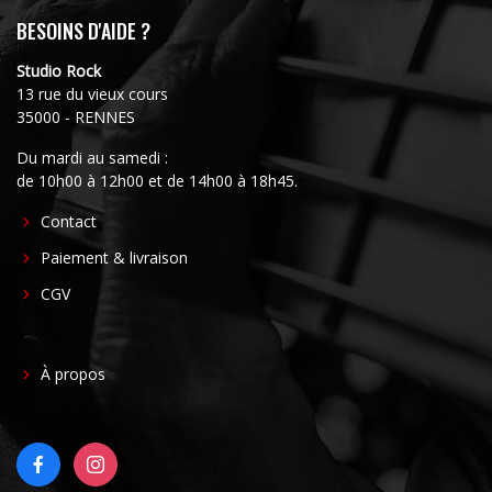
BESOINS D'AIDE ?
Studio Rock
13 rue du vieux cours
35000 - RENNES
Du mardi au samedi :
de 10h00 à 12h00 et de 14h00 à 18h45.
FOOTER
Contact
CENTER
Paiement & livraison
CGV
FOOTER
À propos
RIGHT
FACEBOOK
INSTAGRAM