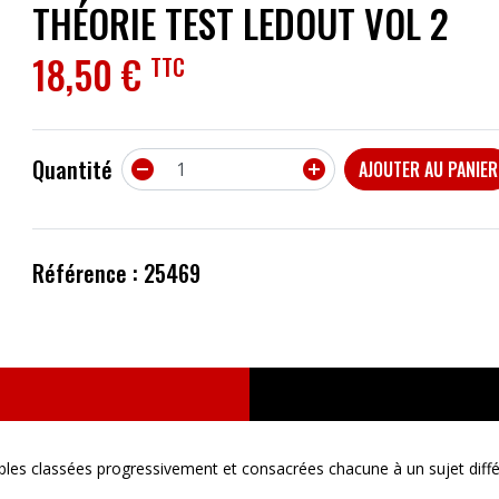
THÉORIE TEST LEDOUT VOL 2
ACCESSOIRES
18,50 €
TTC
EFFETS
AUTRES INSTRUMENTS
Quantité


AJOUTER AU PANIER
PROMOTIONS
Référence : 25469
bles classées progressivement et consacrées chacune à un sujet différ