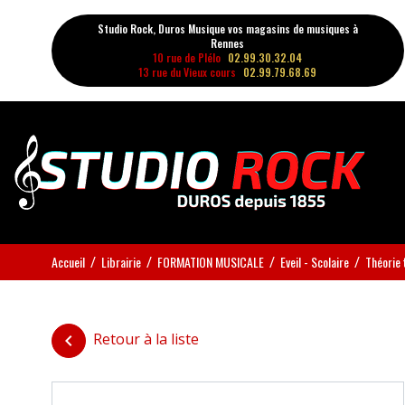
Studio Rock, Duros Musique vos magasins de musiques à
Rennes
10 rue de Plélo
02.99.30.32.04
13 rue du Vieux cours
02.99.79.68.69
Accueil
Librairie
FORMATION MUSICALE
Eveil - Scolaire
Théorie 
Retour à la liste
