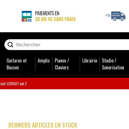
GUITARES ET BASSES
RECHERCHER
AMPLIS
Guitares et
Amplis
Pianos /
Librairie
Studio /
PIANOS / CLAVIERS
Basses
Claviers
Sonorisation
LIBRAIRIE
test LEDOUT vol 2
STUDIO / SONORISATION
BATTERIES
DERNIERS ARTICLES EN STOCK