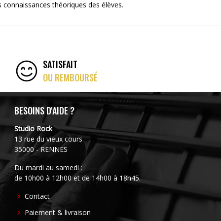
es connaissances théoriques des élèves.
SATISFAIT
OU REMBOURSÉ
BESOINS D'AIDE ?
Studio Rock
13 rue du vieux cours
35000 - RENNES
Du mardi au samedi :
de 10h00 à 12h00 et de 14h00 à 18h45.
FOOTER
Contact
CENTER
Paiement & livraison