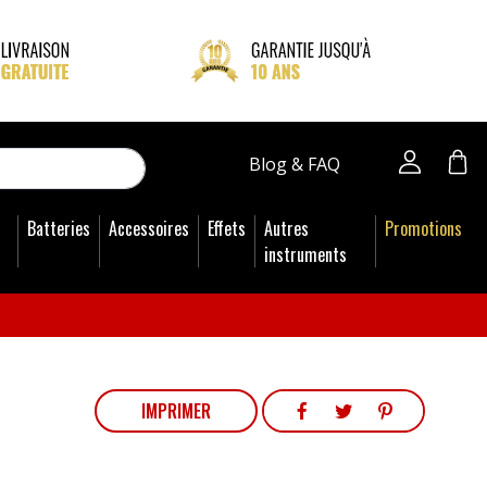
close
Blog & FAQ
Batteries
Accessoires
Effets
Autres
Promotions
instruments
PARTAGER
TWEET
PINTEREST
IMPRIMER
PARTAGER