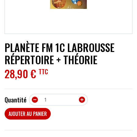
ACCESSOIRES
EFFETS
AUTRES INSTRUMENTS
PLANÈTE FM 1C LABROUSSE
PROMOTIONS
RÉPERTOIRE + THÉORIE
28,90 €
TTC
Quantité


AJOUTER AU PANIER