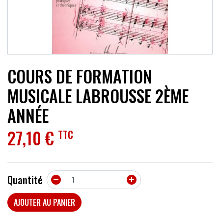
ACCESSOIRES
EFFETS
AUTRES INSTRUMENTS
COURS DE FORMATION
PROMOTIONS
MUSICALE LABROUSSE 2ÈME
ANNÉE
27,10 €
TTC
Quantité


AJOUTER AU PANIER