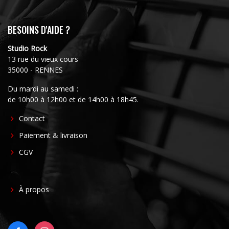
BESOINS D'AIDE ?
Studio Rock
13 rue du vieux cours
35000 - RENNES
Du mardi au samedi :
de 10h00 à 12h00 et de 14h00 à 18h45.
FOOTER
Contact
CENTER
Paiement & livraison
CGV
FOOTER
À propos
RIGHT