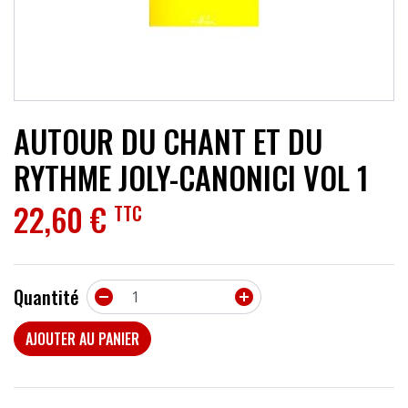
ACCESSOIRES
EFFETS
AUTRES INSTRUMENTS
AUTOUR DU CHANT ET DU
PROMOTIONS
RYTHME JOLY-CANONICI VOL 1
22,60 €
TTC
Quantité


AJOUTER AU PANIER