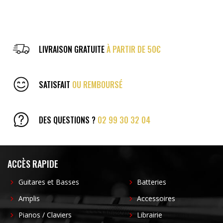
LIVRAISON GRATUITE
À PARTIR DE 50€
SATISFAIT
OU REMBOURSÉ
DES QUESTIONS ?
02 99 30 32 04
ACCÈS RAPIDE
Guitares et Basses
Batteries
Amplis
Accessoires
Pianos / Claviers
Librairie