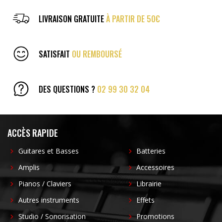
LIVRAISON GRATUITE
À PARTIR DE 50€
SATISFAIT
OU REMBOURSÉ
DES QUESTIONS ?
02 99 30 32 04
ACCÈS RAPIDE
Guitares et Basses
Batteries
Amplis
Accessoires
Pianos / Claviers
Librairie
Autres instruments
Effets
Studio / Sonorisation
Promotions