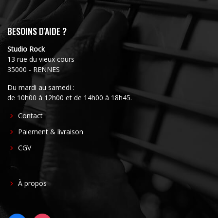
BESOINS D'AIDE ?
Studio Rock
13 rue du vieux cours
35000 - RENNES
Du mardi au samedi :
de 10h00 à 12h00 et de 14h00 à 18h45.
FOOTER
Contact
CENTER
Paiement & livraison
CGV
FOOTER
À propos
RIGHT