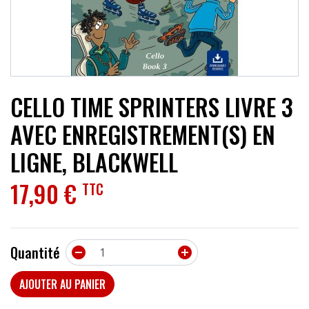
ACCESSOIRES
EFFETS
AUTRES INSTRUMENTS
CELLO TIME SPRINTERS LIVRE 3
PROMOTIONS
AVEC ENREGISTREMENT(S) EN
LIGNE, BLACKWELL
17,90 €
TTC
Quantité


AJOUTER AU PANIER