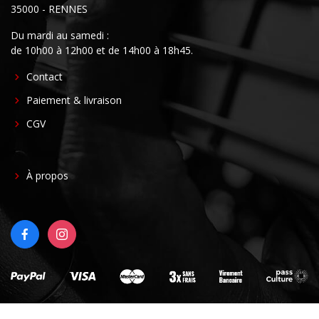
35000 - RENNES
Du mardi au samedi :
de 10h00 à 12h00 et de 14h00 à 18h45.
FOOTER
Contact
CENTER
Paiement & livraison
CGV
FOOTER
À propos
RIGHT
FACEBOOK
INSTAGRAM