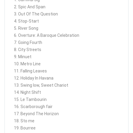
2. Spic And Span
3. Out Of The Question
4. Stop-Start
5. River Song
6. Overture: A Baroque Celebration
7. Going Fourth
8. City Streets
9. Minuet
10. Metro Line
11. Falling Leaves
12. Holiday In Havana
13. Swing low, Sweet Chariot
14. Night Shift
15. Le Tambourin
16. Scarborough fair
17. Beyond The Horizon
18. Sto me
19. Bourree