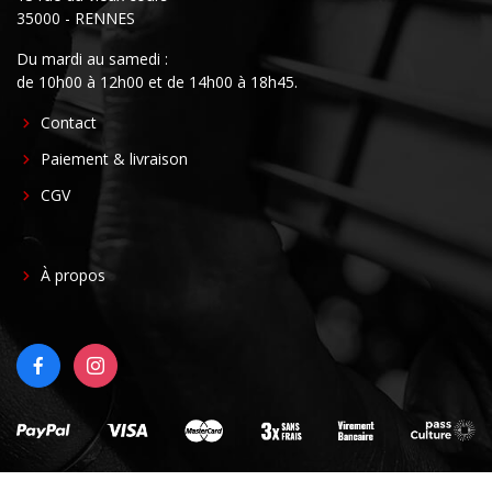
35000 - RENNES
Du mardi au samedi :
de 10h00 à 12h00 et de 14h00 à 18h45.
FOOTER
Contact
CENTER
Paiement & livraison
CGV
FOOTER
À propos
RIGHT
FACEBOOK
INSTAGRAM