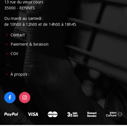
13 rue du vieux cours
35000 - RENNES
Du mardi au samedi :
de 10h00 à 12h00 et de 14h00 à 18h45.
FOOTER
Contact
CENTER
Paiement & livraison
CGV
FOOTER
À propos
RIGHT
FACEBOOK
INSTAGRAM