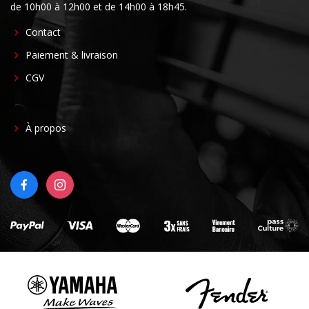
de 10h00 à 12h00 et de 14h00 à 18h45.
FOOTER
Contact
CENTER
Paiement & livraison
CGV
FOOTER
À propos
RIGHT
FACEBOOK
INSTAGRAM