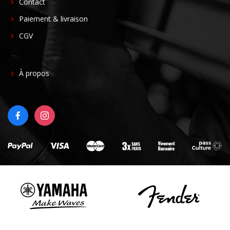
FOOTER
Contact
CENTER
Paiement & livraison
CGV
FOOTER
À propos
RIGHT
FACEBOOK
INSTAGRAM