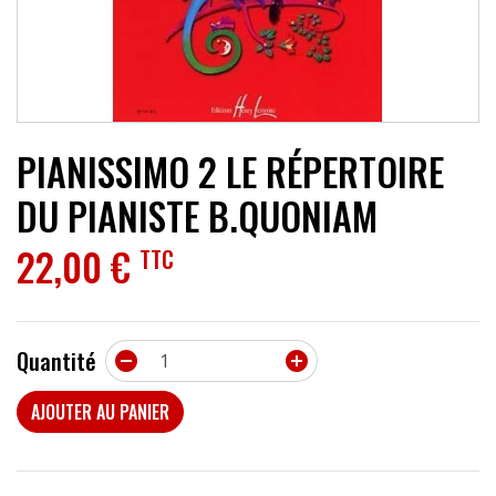
ACCESSOIRES
EFFETS
AUTRES INSTRUMENTS
PIANISSIMO 2 LE RÉPERTOIRE
PROMOTIONS
DU PIANISTE B.QUONIAM
22,00 €
TTC
Quantité


AJOUTER AU PANIER