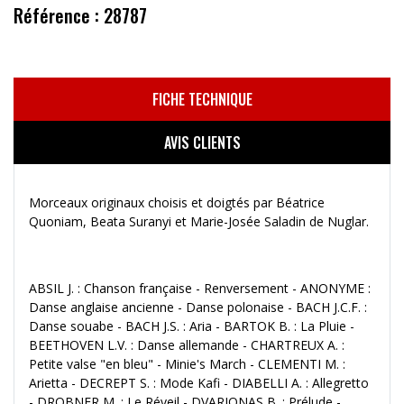
Référence : 28787
FICHE TECHNIQUE
AVIS CLIENTS
Morceaux originaux choisis et doigtés par Béatrice
Quoniam, Beata Suranyi et Marie-Josée Saladin de Nuglar.
ABSIL J. : Chanson française - Renversement - ANONYME :
Danse anglaise ancienne - Danse polonaise - BACH J.C.F. :
Danse souabe - BACH J.S. : Aria - BARTOK B. : La Pluie -
BEETHOVEN L.V. : Danse allemande - CHARTREUX A. :
Petite valse "en bleu" - Minie's March - CLEMENTI M. :
Arietta - DECREPT S. : Mode Kafi - DIABELLI A. : Allegretto
- DROBNER M. : Le Réveil - DVARIONAS B. : Prélude -