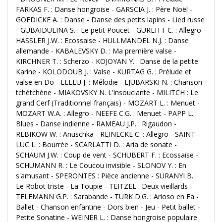
FARKAS F. : Danse hongroise - GARSCIA J. : Père Noël -
GOEDICKE A. : Danse - Danse des petits lapins - Lied russe
- GUBAIDULINA S. : Le petit Poucet - GURLITT C. : Allegro -
HASSLER J.W. : Ecossaise - HULLMANDEL N.J. : Danse
allemande - KABALEVSKY D. : Ma première valse -
KIRCHNER T. : Scherzo - KOJOYAN Y. : Danse de la petite
Karine - KOLODOUB J. : Valse - KURTAG G. : Prélude et
valse en Do - LELEU J. : Mélodie - LJUBARSKI N. : Chanson
tchétchène - MIAKOVSKY N. L'insouciante - MILITCH : Le
grand Cerf (Traditionnel français) - MOZART L. : Menuet -
MOZART W.A. : Allegro - NEEFE C.G. : Menuet - PAPP L. :
Blues - Danse indienne - RAMEAU J.P. : Rigaudon -
REBIKOW W. : Anuschka - REINECKE C. : Allegro - SAINT-
LUC L. : Bourrée - SCARLATTI D. : Aria de sonate -
SCHAUM J.W. : Coup de vent - SCHUBERT F. : Ecossaise -
SCHUMANN R. : Le Coucou invisible - SLONOV Y. : En
s'amusant - SPERONTES : Pièce ancienne - SURANYI B. :
Le Robot triste - La Toupie - TEITZEL : Deux vieillards -
TELEMANN G.P. : Sarabande - TURK D.G. : Arioso en Fa -
Ballet - Chanson enfantine - Dors bien - Jeu - Petit ballet -
Petite Sonatine - WEINER L. : Danse hongroise populaire