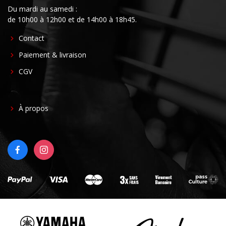
Du mardi au samedi :
de 10h00 à 12h00 et de 14h00 à 18h45.
FOOTER
Contact
CENTER
Paiement & livraison
CGV
FOOTER
À propos
RIGHT
FACEBOOK
INSTAGRAM