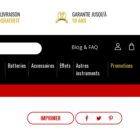
close
Blog & FAQ
Batteries
Accessoires
Effets
Autres
Promotions
instruments
PARTAGER
TWEET
PINTEREST
IMPRIMER
PARTAGER