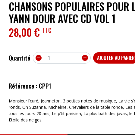
CHANSONS POPULAIRES POUR L
ACCESSOIRES
YANN DOUR AVEC CD VOL 1
EFFETS
28,00 €
TTC
AUTRES INSTRUMENTS
PROMOTIONS
Quantité


AJOUTER AU PANIER
Référence : CPP1
Monsieur l’curé, Jeanneton, 3 petites notes de musique, La vie s’é
ronds, Oh Suzanna, Micheline, Chevaliers de la table ronde, Les 
tous les jours 20 ans, Le p’tit parisien, La plus bath des javas, 
Etoile des neiges.