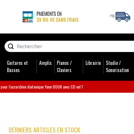
GUITARES ET BASSES
RECHERCHER
AMPLIS
Guitares et
Amplis
Pianos /
Librairie
Studio /
PIANOS / CLAVIERS
Basses
Claviers
Sonorisation
LIBRAIRIE
pour l'accordéon diatonique Yann DOUR avec CD vol 1
STUDIO / SONORISATION
BATTERIES
DERNIERS ARTICLES EN STOCK