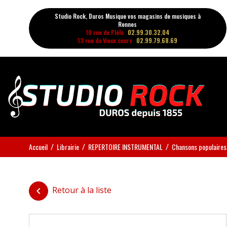
Studio Rock, Duros Musique vos magasins de musiques à
Rennes
10 rue de Plélo
02.99.30.32.04
13 rue du Vieux cours
02.99.79.68.69
Accueil
Librairie
REPERTOIRE INSTRUMENTAL
Chansons populaires 
Retour à la liste
