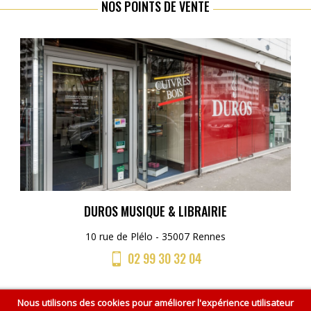
NOS POINTS DE VENTE
DUROS MUSIQUE & LIBRAIRIE
10 rue de Plélo - 35007 Rennes
02 99 30 32 04
Nous utilisons des cookies pour améliorer l'expérience utilisateur
Accueil
CGV
Mentions légales
Plan du site