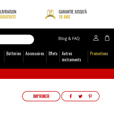
close
Blog & FAQ
Batteries
Accessoires
Effets
Autres
Promotions
instruments
PARTAGER
TWEET
PINTEREST
IMPRIMER
PARTAGER