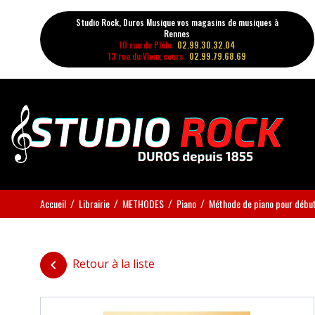
Studio Rock, Duros Musique vos magasins de musiques à
Rennes
10 rue de Plélo
02.99.30.32.04
13 rue du Vieux cours
02.99.79.68.69
Accueil
Librairie
METHODES
Piano
Méthode de piano pour débu
Retour à la liste
