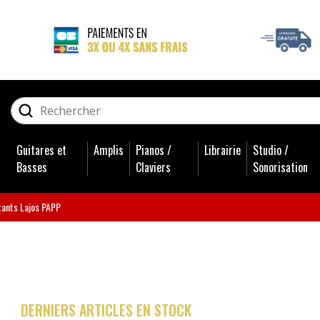
GUITARES ET BASSES
RECHERCHER
AMPLIS
Guitares et
Amplis
Pianos /
Librairie
Studio /
PIANOS / CLAVIERS
Basses
Claviers
Sonorisation
LIBRAIRIE
tants Lajos PAPP
STUDIO / SONORISATION
BATTERIES
DERNIERS ARTICLES EN STOCK