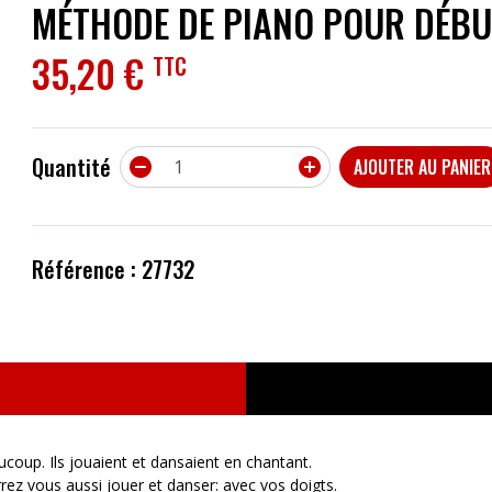
MÉTHODE DE PIANO POUR DÉBU
ACCESSOIRES
35,20 €
TTC
EFFETS
AUTRES INSTRUMENTS
Quantité


AJOUTER AU PANIER
PROMOTIONS
Référence : 27732
aucoup. Ils jouaient et dansaient en chantant.
rez vous aussi jouer et danser: avec vos doigts.