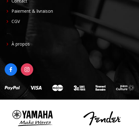
FOOTER
Contact
CENTER
Paiement & livraison
CGV
FOOTER
À propos
RIGHT
FACEBOOK
INSTAGRAM