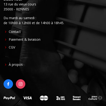
13 rue du vieux cours
35000 - RENNES
Du mardi au samedi :
de 10h00 à 12h00 et de 14h00 à 18h45.
FOOTER
Contact
CENTER
Paiement & livraison
CGV
FOOTER
À propos
RIGHT
FACEBOOK
INSTAGRAM