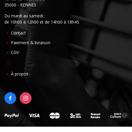
35000 - RENNES
Du mardi au samedi :
de 10h00 à 12h00 et de 14h00 à 18h45.
FOOTER
Contact
CENTER
Paiement & livraison
CGV
FOOTER
À propos
RIGHT
FACEBOOK
INSTAGRAM