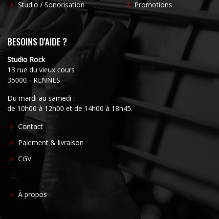
Studio / Sonorisation
Promotions
BESOINS D'AIDE ?
Studio Rock
13 rue du vieux cours
35000 - RENNES
Du mardi au samedi :
de 10h00 à 12h00 et de 14h00 à 18h45.
FOOTER
Contact
CENTER
Paiement & livraison
CGV
FOOTER
À propos
RIGHT