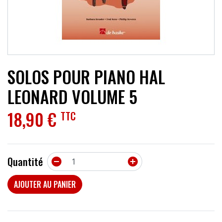
ACCESSOIRES
EFFETS
AUTRES INSTRUMENTS
SOLOS POUR PIANO HAL
PROMOTIONS
LEONARD VOLUME 5
18,90 €
TTC
Quantité


AJOUTER AU PANIER