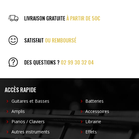
LIVRAISON GRATUITE
À PARTIR DE 50€
SATISFAIT
OU REMBOURSÉ
DES QUESTIONS ?
02 99 30 32 04
ACCÈS RAPIDE
Guitares et Basses
Batteries
Amplis
Accessoires
Pianos / Claviers
Librairie
Autres instruments
Effets