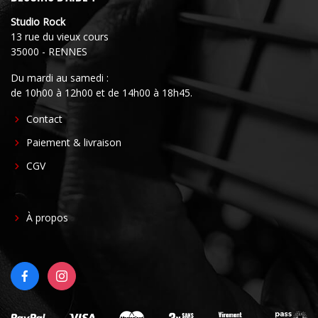
Studio Rock
13 rue du vieux cours
35000 - RENNES
Du mardi au samedi :
de 10h00 à 12h00 et de 14h00 à 18h45.
FOOTER
Contact
CENTER
Paiement & livraison
CGV
FOOTER
À propos
RIGHT
FACEBOOK
INSTAGRAM