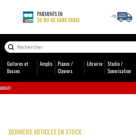
GUITARES ET BASSES
RECHERCHER
AMPLIS
Guitares et
Amplis
Pianos /
Librairie
Studio /
PIANOS / CLAVIERS
Basses
Claviers
Sonorisation
LIBRAIRIE
SARFATI
STUDIO / SONORISATION
BATTERIES
DERNIERS ARTICLES EN STOCK