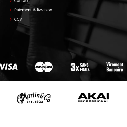
FOOTER
Contact
CENTER
Paiement & livraison
CGV