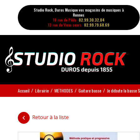
Studio Rock, Duros Musique vos magasins de musiques à
Rennes
10 rue de Plélo
02.99.30.32.04
13 rue du Vieux cours
02.99.79.68.69
Accueil
Librairie
METHODES
Guitare basse
Je débute la basse 
Retour à la liste
