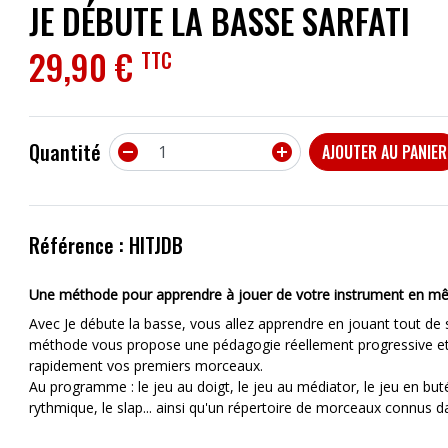
JE DÉBUTE LA BASSE SARFATI
ACCESSOIRES
29,90 €
TTC
EFFETS
AUTRES INSTRUMENTS
Quantité


AJOUTER AU PANIER
PROMOTIONS
Référence : HITJDB
Une méthode pour apprendre à jouer de votre instrument en mêlant
Avec Je débute la basse, vous allez apprendre en jouant tout de 
méthode vous propose une pédagogie réellement progressive et 
rapidement vos premiers morceaux.
Au programme : le jeu au doigt, le jeu au médiator, le jeu en butée
rythmique, le slap... ainsi qu'un répertoire de morceaux connus da