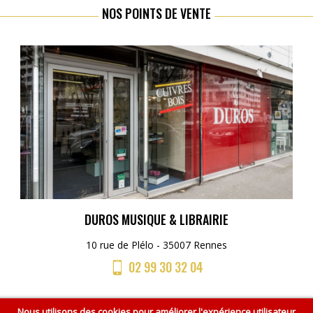
NOS POINTS DE VENTE
DUROS MUSIQUE & LIBRAIRIE
10 rue de Plélo - 35007 Rennes
02 99 30 32 04
Nous utilisons des cookies pour améliorer l'expérience utilisateur
Accueil
CGV
Mentions légales
Plan du site