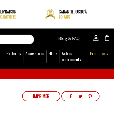
close
Blog & FAQ
Batteries
Accessoires
Effets
Autres
Promotions
instruments
PARTAGER
TWEET
PINTEREST
IMPRIMER
PARTAGER