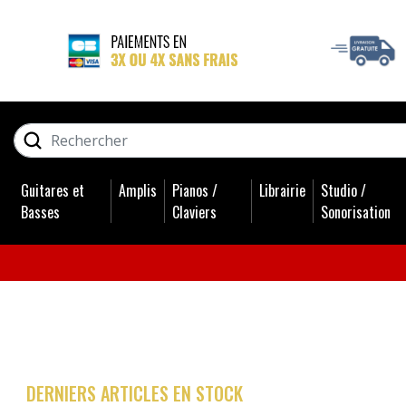
GUITARES ET BASSES
RECHERCHER
AMPLIS
Guitares et
Amplis
Pianos /
Librairie
Studio /
PIANOS / CLAVIERS
Basses
Claviers
Sonorisation
LIBRAIRIE
STUDIO / SONORISATION
BATTERIES
DERNIERS ARTICLES EN STOCK