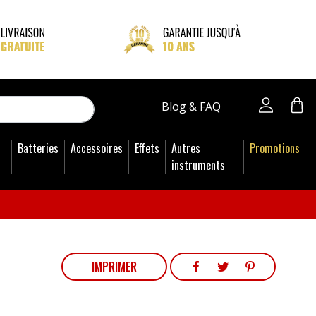
close
Blog & FAQ
Batteries
Accessoires
Effets
Autres
Promotions
instruments
PARTAGER
TWEET
PINTEREST
IMPRIMER
PARTAGER