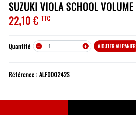
SUZUKI VIOLA SCHOOL VOLUME
ACCESSOIRES
22,10 €
TTC
EFFETS
AUTRES INSTRUMENTS
Quantité


AJOUTER AU PANIER
PROMOTIONS
Référence : ALF000242S