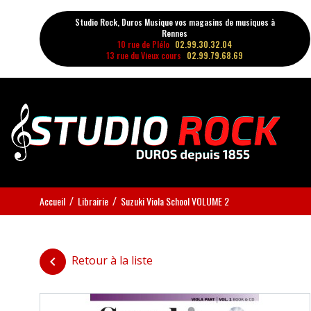
Studio Rock, Duros Musique vos magasins de musiques à
Rennes
10 rue de Plélo
02.99.30.32.04
13 rue du Vieux cours
02.99.79.68.69
Accueil
Librairie
Suzuki Viola School VOLUME 2
Retour à la liste
