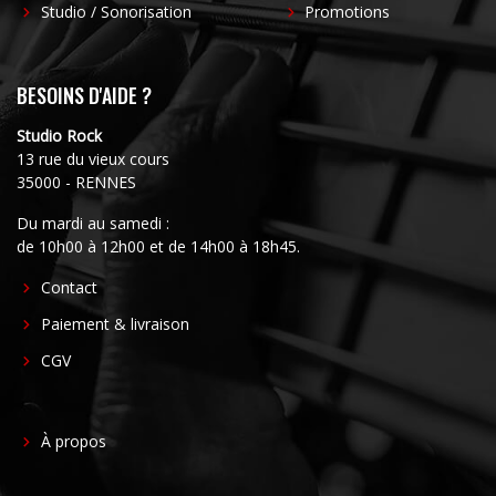
Studio / Sonorisation
Promotions
BESOINS D'AIDE ?
Studio Rock
13 rue du vieux cours
35000 - RENNES
Du mardi au samedi :
de 10h00 à 12h00 et de 14h00 à 18h45.
FOOTER
Contact
CENTER
Paiement & livraison
CGV
FOOTER
À propos
RIGHT