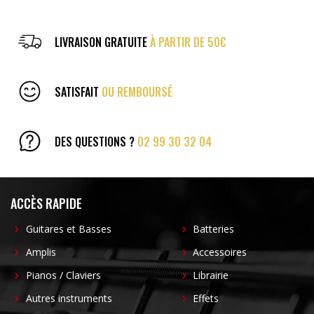
LIVRAISON GRATUITE
À PARTIR DE 50€
SATISFAIT
OU REMBOURSÉ
DES QUESTIONS ?
02 99 30 32 04
ACCÈS RAPIDE
Guitares et Basses
Batteries
Amplis
Accessoires
Pianos / Claviers
Librairie
Autres instruments
Effets