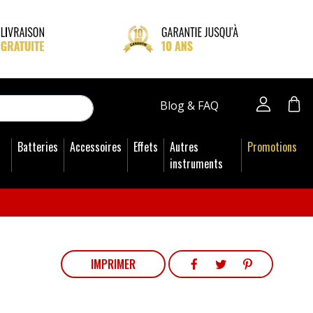
close
Blog & FAQ
Batteries
Accessoires
Effets
Autres
Promotions
instruments
PARTAGER
TWEET
PINTEREST
IMPRIMER
PARTAGER