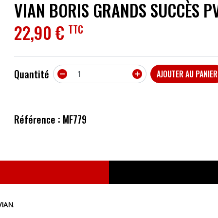
VIAN BORIS GRANDS SUCCÈS P
ACCESSOIRES
22,90 €
TTC
EFFETS
AUTRES INSTRUMENTS
Quantité


AJOUTER AU PANIER
PROMOTIONS
Référence : MF779
VIAN
.