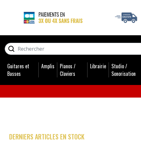
GUITARES ET BASSES
RECHERCHER
AMPLIS
Guitares et
Amplis
Pianos /
Librairie
Studio /
PIANOS / CLAVIERS
Basses
Claviers
Sonorisation
LIBRAIRIE
STUDIO / SONORISATION
BATTERIES
DERNIERS ARTICLES EN STOCK