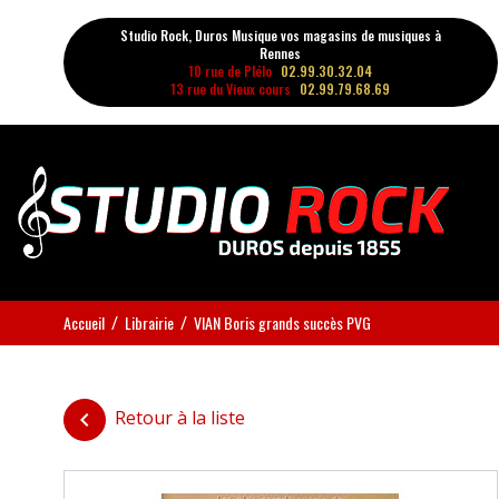
Studio Rock, Duros Musique vos magasins de musiques à
Rennes
10 rue de Plélo
02.99.30.32.04
13 rue du Vieux cours
02.99.79.68.69
Accueil
Librairie
VIAN Boris grands succès PVG
Retour à la liste
