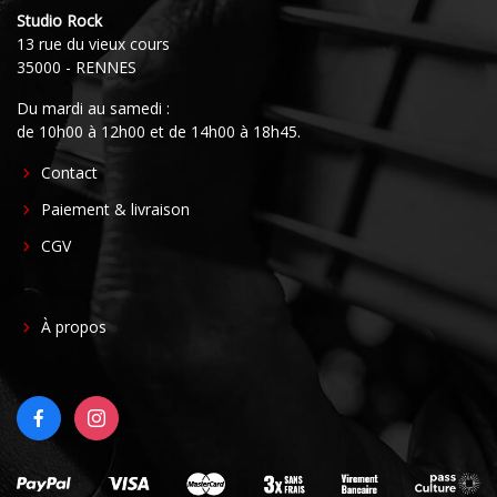
Studio Rock
13 rue du vieux cours
35000 - RENNES
Du mardi au samedi :
de 10h00 à 12h00 et de 14h00 à 18h45.
FOOTER
Contact
CENTER
Paiement & livraison
CGV
FOOTER
À propos
RIGHT
FACEBOOK
INSTAGRAM