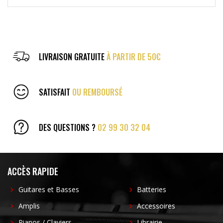
LIVRAISON GRATUITE
À PARTIR DE 50€
SATISFAIT
OU REMBOURSÉ
DES QUESTIONS ?
02 99 30 32 04
ACCÈS RAPIDE
Guitares et Basses
Batteries
Amplis
Accessoires
Pianos / Claviers
Librairie