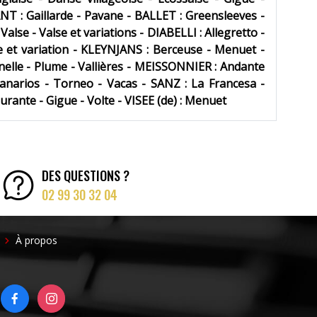
ANT : Gaillarde - Pavane - BALLET : Greensleeves -
lse - Valse et variations - DIABELLI : Allegretto -
 et variation - KLEYNJANS : Berceuse - Menuet -
nelle - Plume - Vallières - MEISSONNIER : Andante
narios - Torneo - Vacas - SANZ : La Francesa -
ante - Gigue - Volte - VISEE (de) : Menuet
DES QUESTIONS ?
02 99 30 32 04
FOOTER
À propos
RIGHT
FACEBOOK
INSTAGRAM