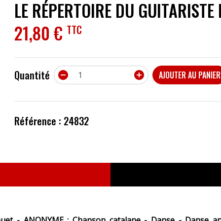
LE RÉPERTOIRE DU GUITARISTE 
ACCESSOIRES
21,80 €
TTC
EFFETS
AUTRES INSTRUMENTS
Quantité


AJOUTER AU PANIER
PROMOTIONS
Référence : 24832
t - ANONYME : Chanson catalane - Danse - Danse angla