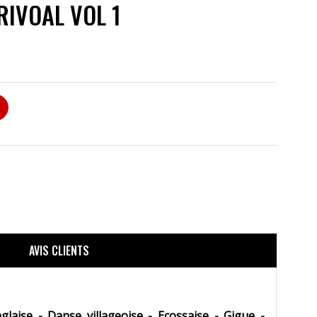
RIVOAL VOL 1
AVIS CLIENTS
ise - Danse villageoise - Ecossaise - Gigue -