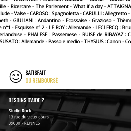
eille - Ricercare - The Parlement - What if a day - ATTAIGN
de - Valse - CAROSO : Spagnoletta - CARULLI : Allegretto - Va
eth - GIULIANI : Andantino - Ecossaise - Grazioso - Thème
e n°1 - Esquisse n° 2 - LE ROY : Allemande - LECLERCQ : Bru
erlandaise - PHALESE : Passemese - RUISE de RIBAYAZ : Ca
SUSATO : Allemande - Passo e medio - THYSIUS : Canon - Cour
SATISFAIT
OU REMBOURSÉ
BESOINS D'AIDE ?
Studio Rock
13 rue du vieux cours
35000 - RENNES