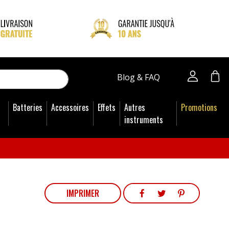
close
Blog & FAQ
Batteries
Accessoires
Effets
Autres
Promotions
instruments
PARTAGER
TWEET
PINTEREST
IMPRIMER
PARTAGER