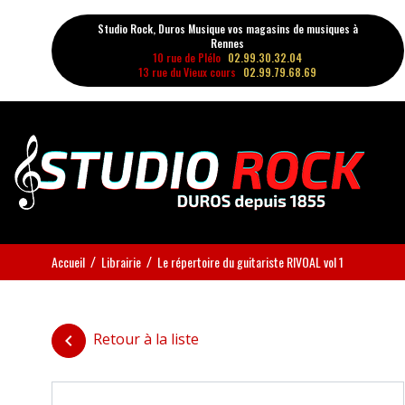
Studio Rock, Duros Musique vos magasins de musiques à
Rennes
10 rue de Plélo
02.99.30.32.04
13 rue du Vieux cours
02.99.79.68.69
Accueil
Librairie
Le répertoire du guitariste RIVOAL vol 1
Retour à la liste
