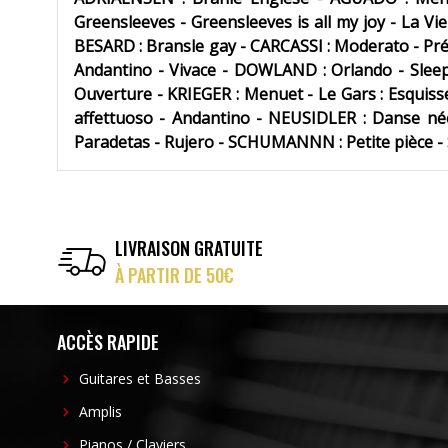
Greensleeves - Greensleeves is all my joy - La Vi
BESARD : Bransle gay - CARCASSI : Moderato - Prélu
Andantino - Vivace - DOWLAND : Orlando - Sleep
Ouverture - KRIEGER : Menuet - Le Gars : Esquiss
affettuoso - Andantino - NEUSIDLER : Danse né
Paradetas - Rujero - SCHUMANNN : Petite pièce - 
LIVRAISON GRATUITE
À PARTIR DE 50€
ACCÈS RAPIDE
Guitares et Basses
Amplis
Pianos / Claviers