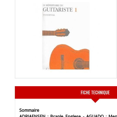
FICHE TECHNIQUE
Sommaire
ADRIAENSEN : Branle Englese - AGUADO : Menue