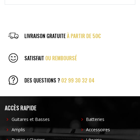
LIVRAISON GRATUITE
À PARTIR DE 50€
SATISFAIT
OU REMBOURSÉ
DES QUESTIONS ?
02 99 30 32 04
ACCÈS RAPIDE
Guitares et Basses
Batteries
Amplis
Accessoires
Pianos / Claviers
Librairie