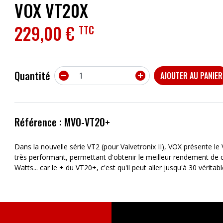
VOX VT20X
ACCESSOIRES
229,00 €
TTC
EFFETS
AUTRES INSTRUMENTS
Quantité


AJOUTER AU PANIER
PROMOTIONS
Référence : MVO-VT20+
Dans la nouvelle série VT2 (pour Valvetronix II), VOX présente 
très performant, permettant d'obtenir le meilleur rendement de
Watts... car le + du VT20+, c'est qu'il peut aller jusqu'à 30 véritab