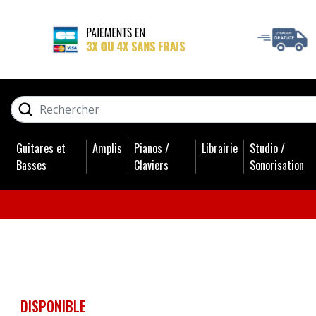
GUITARES ET BASSES
RECHERCHER
AMPLIS
Guitares et
Amplis
Pianos /
Librairie
Studio /
PIANOS / CLAVIERS
Basses
Claviers
Sonorisation
LIBRAIRIE
STUDIO / SONORISATION
BATTERIES
DISPONIBLE