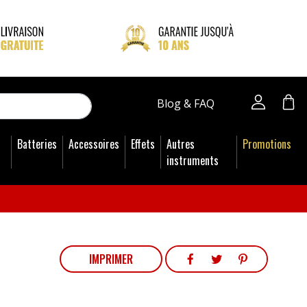
close
Blog & FAQ
Batteries
Accessoires
Effets
Autres
Promotions
instruments
PARTAGER
TWEET
PINTEREST
IMPRIMER
PARTAGER