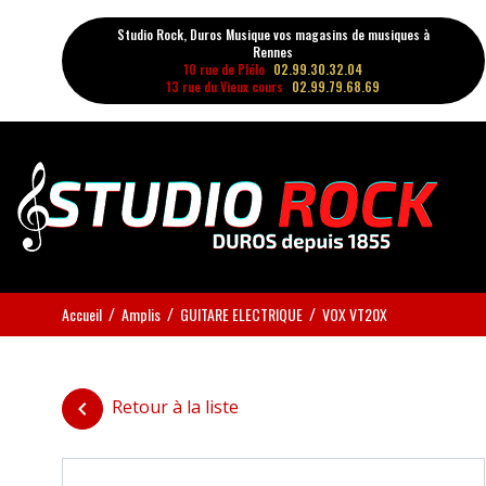
Studio Rock, Duros Musique vos magasins de musiques à
Rennes
10 rue de Plélo
02.99.30.32.04
13 rue du Vieux cours
02.99.79.68.69
Accueil
Amplis
GUITARE ELECTRIQUE
VOX VT20X
Retour à la liste
