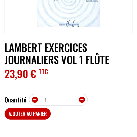
ACCESSOIRES
EFFETS
AUTRES INSTRUMENTS
LAMBERT EXERCICES
PROMOTIONS
JOURNALIERS VOL 1 FLÛTE
23,90 €
TTC
Quantité


AJOUTER AU PANIER