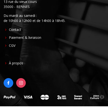
13 rue du vieux cours
35000 - RENNES
Du mardi au samedi :
de 10h00 à 12h00 et de 14h00 à 18h45.
FOOTER
Contact
CENTER
Paiement & livraison
CGV
FOOTER
À propos
RIGHT
FACEBOOK
INSTAGRAM