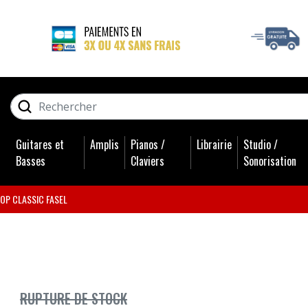
GUITARES ET BASSES
RECHERCHER
AMPLIS
Guitares et
Amplis
Pianos /
Librairie
Studio /
PIANOS / CLAVIERS
Basses
Claviers
Sonorisation
LIBRAIRIE
OP CLASSIC FASEL
STUDIO / SONORISATION
BATTERIES
RUPTURE DE STOCK