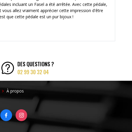
ales incluant un Fasel a été arrêtée. Avec cette pédale,
t vous allez vraiment apprécier cette impression d'être
est que cette pédale est un pur bijoux !
DES QUESTIONS ?
02 99 30 32 04
FOOTER
À propos
RIGHT
FACEBOOK
INSTAGRAM