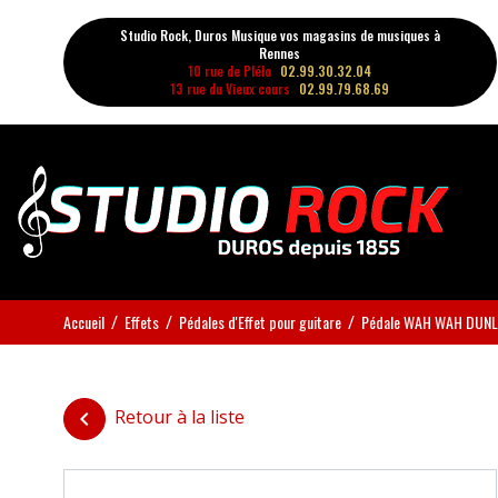
Studio Rock, Duros Musique vos magasins de musiques à
Rennes
10 rue de Plélo
02.99.30.32.04
13 rue du Vieux cours
02.99.79.68.69
Accueil
Effets
Pédales d'Effet pour guitare
Pédale WAH WAH DUNL
Retour à la liste
