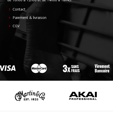
FOOTER
Contact
CENTER
Paiement & livraison
CGV