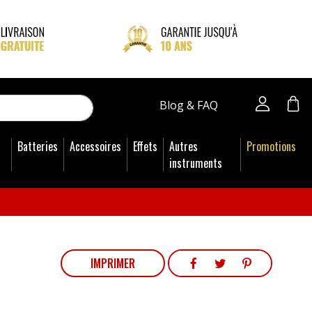
close
Blog & FAQ
Batteries
Accessoires
Effets
Autres
Promotions
instruments
PARTAGER
TWEET
PINTEREST
IMPRIMER
PARTAGER