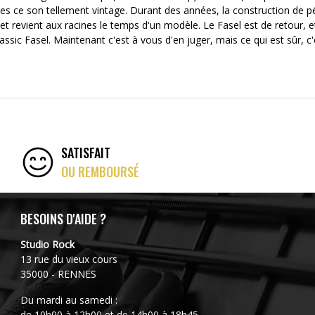
 ce son tellement vintage. Durant des années, la construction de péd
et revient aux racines le temps d'un modèle. Le Fasel est de retour, e
ssic Fasel. Maintenant c'est à vous d'en juger, mais ce qui est sûr, c'
SATISFAIT
OU REMBOURSÉ
BESOINS D'AIDE ?
Studio Rock
13 rue du vieux cours
35000 - RENNES
Du mardi au samedi :
de 10h00 à 12h00 et de 14h00 à 18h45.