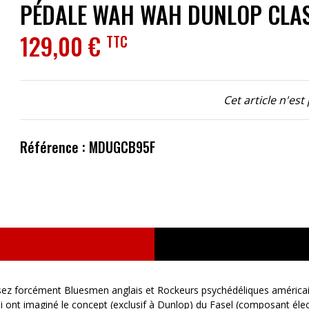
PÉDALE WAH WAH DUNLOP CLAS
ACCESSOIRES
129,00 €
TTC
EFFETS
AUTRES INSTRUMENTS
Cet article n'est
PROMOTIONS
Référence : MDUGCB95F
z forcément Bluesmen anglais et Rockeurs psychédéliques américains.
ui ont imaginé le concept (exclusif à Dunlop) du Fasel (composant éle