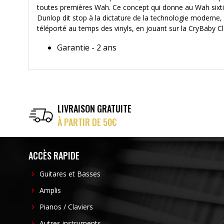
toutes premières Wah. Ce concept qui donne au Wah sixties
Dunlop dit stop à la dictature de la technologie moderne, 
téléporté au temps des vinyls, en jouant sur la CryBaby Cla
Garantie - 2 ans
LIVRAISON GRATUITE
À PARTIR DE 50€
ACCÈS RAPIDE
Guitares et Basses
Amplis
Pianos / Claviers
Autres instruments