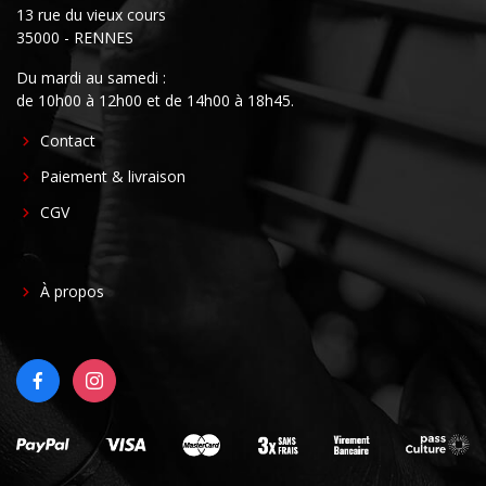
13 rue du vieux cours
35000 - RENNES
Du mardi au samedi :
de 10h00 à 12h00 et de 14h00 à 18h45.
FOOTER
Contact
CENTER
Paiement & livraison
CGV
FOOTER
À propos
RIGHT
FACEBOOK
INSTAGRAM