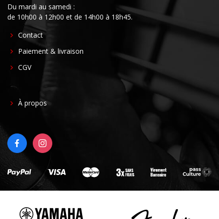
Du mardi au samedi :
de 10h00 à 12h00 et de 14h00 à 18h45.
FOOTER
Contact
CENTER
Paiement & livraison
CGV
FOOTER
À propos
RIGHT
FACEBOOK
INSTAGRAM