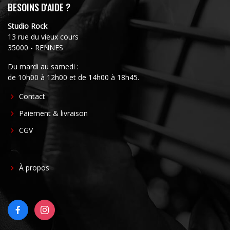
BESOINS D'AIDE ?
Studio Rock
13 rue du vieux cours
35000 - RENNES
Du mardi au samedi :
de 10h00 à 12h00 et de 14h00 à 18h45.
FOOTER
Contact
CENTER
Paiement & livraison
CGV
FOOTER
À propos
RIGHT
FACEBOOK
INSTAGRAM