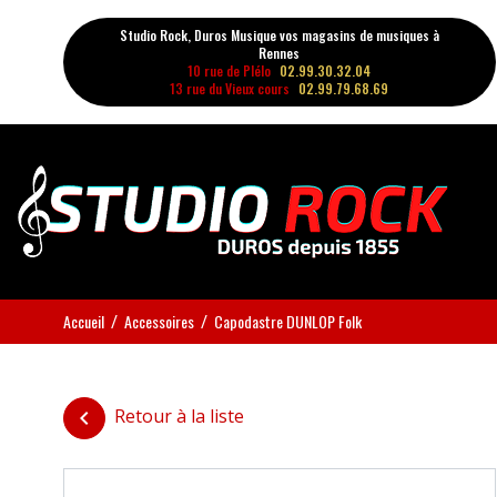
Studio Rock, Duros Musique vos magasins de musiques à
Rennes
10 rue de Plélo
02.99.30.32.04
13 rue du Vieux cours
02.99.79.68.69
Accueil
Accessoires
Capodastre DUNLOP Folk
Retour à la liste
