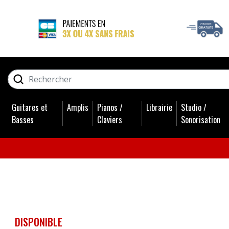
GUITARES ET BASSES
RECHERCHER
AMPLIS
Guitares et
Amplis
Pianos /
Librairie
Studio /
PIANOS / CLAVIERS
Basses
Claviers
Sonorisation
LIBRAIRIE
STUDIO / SONORISATION
BATTERIES
DISPONIBLE