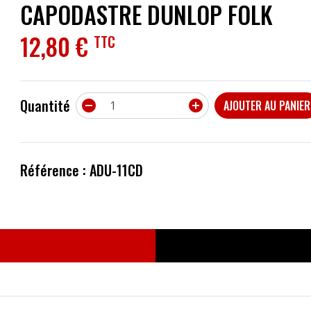
CAPODASTRE DUNLOP FOLK
ACCESSOIRES
12,80 €
TTC
EFFETS
AUTRES INSTRUMENTS
Quantité


AJOUTER AU PANIER
PROMOTIONS
Référence : ADU-11CD