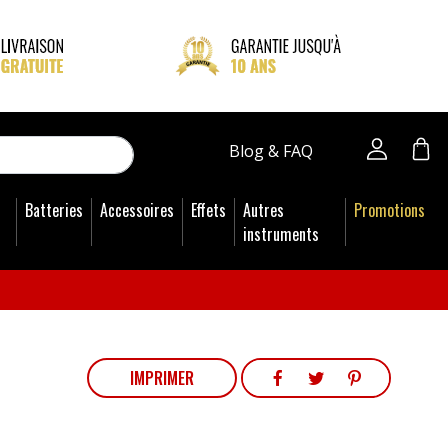
close
Blog & FAQ
Batteries
Accessoires
Effets
Autres
Promotions
instruments
PARTAGER
TWEET
PINTEREST
IMPRIMER
PARTAGER