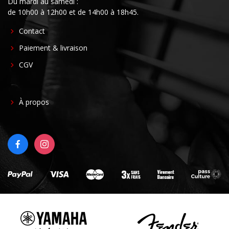
Du mardi au samedi :
de 10h00 à 12h00 et de 14h00 à 18h45.
FOOTER
Contact
CENTER
Paiement & livraison
CGV
FOOTER
À propos
RIGHT
FACEBOOK
INSTAGRAM