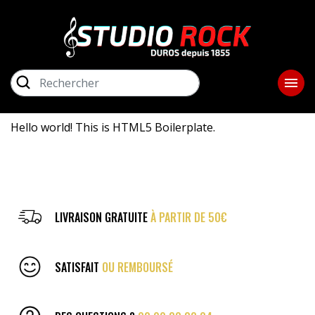
close
ME
RECHERCHER

GUITARES ET BASSES
AMPLIS
Hello world! This is HTML5 Boilerplate.
PIANOS / CLAVIERS
LIBRAIRIE
LIVRAISON GRATUITE
À PARTIR DE 50€
STUDIO / SONORISATION
SATISFAIT
OU REMBOURSÉ
BATTERIES