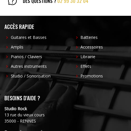
DES QUESTIONS ?
02 99 30 32 04
ACCESSOIRES
EFFETS
ACCÈS RAPIDE
AUTRES INSTRUMENTS
Guitares et Basses
Batteries
Amplis
Accessoires
PROMOTIONS
Pianos / Claviers
Librairie
Autres instruments
Effets
Studio / Sonorisation
Promotions
BESOINS D'AIDE ?
Studio Rock
13 rue du vieux cours
35000 - RENNES